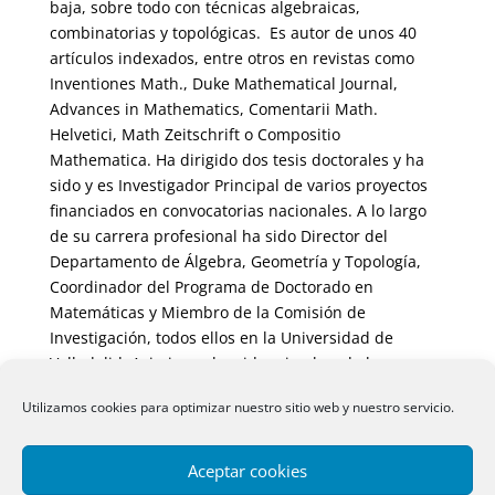
baja, sobre todo con técnicas algebraicas,
combinatorias y topológicas. Es autor de unos 40
artículos indexados, entre otros en revistas como
Inventiones Math., Duke Mathematical Journal,
Advances in Mathematics, Comentarii Math.
Helvetici, Math Zeitschrift o Compositio
Mathematica. Ha dirigido dos tesis doctorales y ha
sido y es Investigador Principal de varios proyectos
financiados en convocatorias nacionales. A lo largo
de su carrera profesional ha sido Director del
Departamento de Álgebra, Geometría y Topología,
Coordinador del Programa de Doctorado en
Matemáticas y Miembro de la Comisión de
Investigación, todos ellos en la Universidad de
Valladolid. Asimismo, ha sido miembro de la
Comisión Nacional Científico-Técnica del área de
Utilizamos cookies para optimizar nuestro sitio web y nuestro servicio.
Matemáticas en varias convocatorias y miembro del
Comité Nacional de evaluación de la convocatoria
Ramón y Cajal.
Aceptar cookies